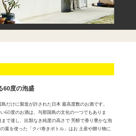
60度の泡盛
国島だけに製造が許された日本 最高度数のお酒です。
い60度のお酒は、与那国島の文化の一つでもありま
後まで達し、比類なき純度の高さで 芳醇で香り豊かな泡
の葉を使った「クバ巻きボトル」はお 土産や贈り物に