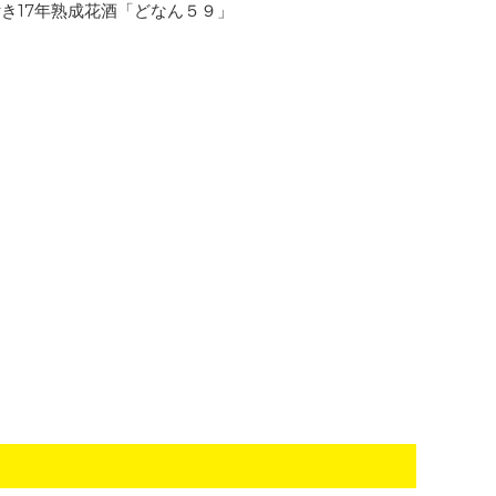
き17年熟成花酒「どなん５９」