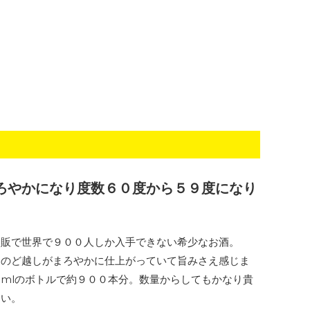
ろやかになり度数６０度から５９度になり
定販で世界で９００人しか入手できない希少なお酒。
、のど越しがまろやかに仕上がっていて旨みさえ感じま
mlのボトルで約９００本分。数量からしてもかなり貴
ない。