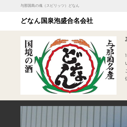
S
与那国島の魂（スピリッツ）どなん
k
i
どなん国泉泡盛合名会社
p
t
o
c
o
n
t
e
n
t