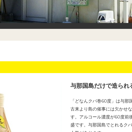
与那国島だけで造られる
「どなんクバ巻60度」は与那
古来より島の催事には欠かせな
す。アルコール濃度が60度前
盛です。与那国島でとれるクバ