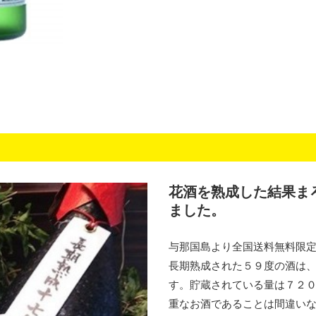
花酒を熟成した結果ま
ました。
与那国島より全国送料無料限
長期熟成された５９度の酒は
す。貯蔵されている量は７２０
重なお酒であることは間違い